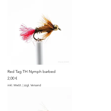
Red Tag TH Nymph barbed
Preis
2,00 €
inkl. MwSt.
|
zzgl. Versand