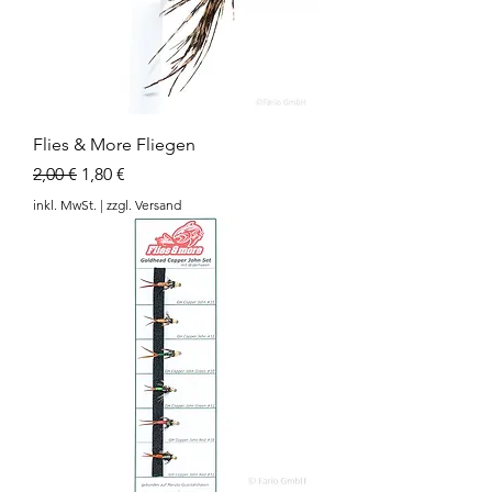
Flies & More Fliegen
Standardpreis
Sale-Preis
2,00 €
1,80 €
inkl. MwSt.
|
zzgl. Versand