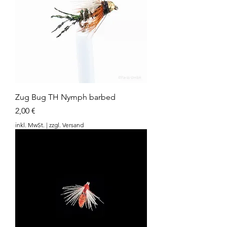
Zug Bug TH Nymph barbed
Preis
2,00 €
inkl. MwSt.
|
zzgl. Versand