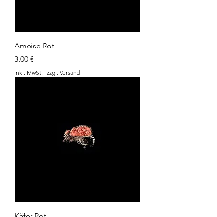
Ameise Rot
Preis
3,00 €
inkl. MwSt.
|
zzgl. Versand
Käfer Rot