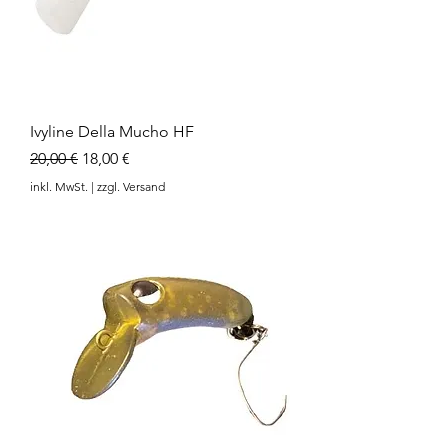
Ivyline Della Mucho HF
Standardpreis
Sale-Preis
20,00 €
18,00 €
inkl. MwSt.
|
zzgl. Versand