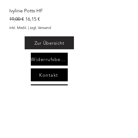
Ivyline Potts HF
Standardpreis
Sale-Preis
19,00 €
16,15 €
inkl. MwSt.
|
zzgl. Versand
Zur Übersicht
Widerrufsbelehrung
Kontakt
AGB`s
Impressum
Datenschutzerklärung
areimann@angel-area.com