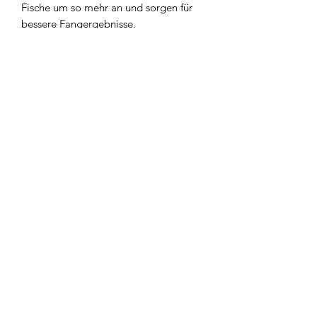
Fische um so mehr an und sorgen für
bessere Fangergebnisse.
Produktsicherheit
Hersteller:
Angler'z System Co., Ltd.
2018-23 Hitana, Nakagocho,
Kitaibaraki
Widerrufsbelehrung
319-1556 Ibaraki
Japan
Kontakt
https://www.bux.jp
Produktverantwortung:
AGB`s
Erwin Meiris & Alexander Stakhanov
GbR FANGENSWERT
Impressum
Adolf-Sültemeier-Straße 3
33813 Oerlinghausen
Datenschutzerklärung
Deutschland