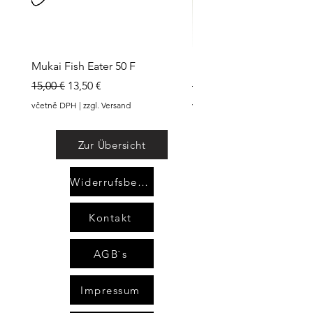
Mukai Fish Eater 50 F
Mukai PLUGNIST
Běžná cena
Zvýhodněná cena
Běžná cena
15,00 €
13,50 €
15,00 €
včetně DPH
|
zzgl. Versand
včetně DPH
Zur Übersicht
Widerrufsbelehrung
Kontakt
AGB`s
Impressum