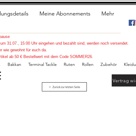
lungsdetails
Meine Abonnements
Mehr
spause
s zum 31.07., 15:00 Uhr eingehen und bezahlt sind, werden noch versendet.
r wie gewohnt für euch da.
e Artikel ab 50 € Bestellwert mit dem Code SOMMER26.
.
Bakkan
Terminal Tackle
Ruten
Rollen
Zubehör
Kleid
Vertrag wi
Zurück zur letzten Seite