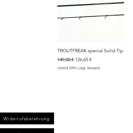
www.angel-a
Rychlý náhled
TROUTFREAK special Solid-Tip
Běžná cena
Zvýhodněná cena
149,00 €
126,65 €
včetně DPH
|
zzgl. Versand
Widerrufsbelehrung