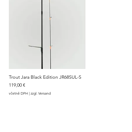
Trout Jara Black Edition JR68SUL-S
Cena
119,00 €
včetně DPH
|
zzgl. Versand
Zur Übersicht