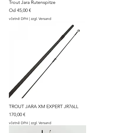
Trout Jara Rutenspitze
Zvýhodněná cena
Od
45,00 €
včetně DPH
|
zzgl. Versand
TROUT JARA XM EXPERT JR76LL
Cena
170,00 €
včetně DPH
|
zzgl. Versand