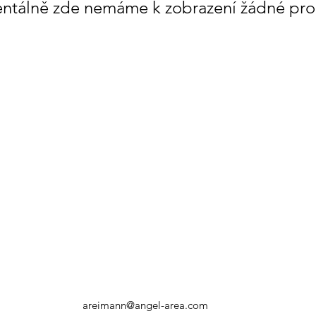
rea.com
tálně zde nemáme k zobrazení žádné pro
areimann@angel-area.com