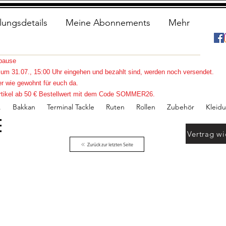
lungsdetails
Meine Abonnements
Mehr
spause
s zum 31.07., 15:00 Uhr eingehen und bezahlt sind, werden noch versendet.
r wie gewohnt für euch da.
e Artikel ab 50 € Bestellwert mit dem Code SOMMER26.
.
Bakkan
Terminal Tackle
Ruten
Rollen
Zubehör
Kleid
Vertrag wi
Zurück zur letzten Seite