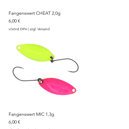
Fangenswert CHEAT 2,0g
Cena
6,00 €
včetně DPH
|
zzgl. Versand
Fangenswert MIC 1,3g
Cena
6,00 €