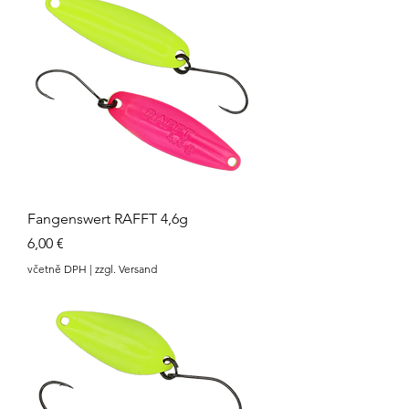
Fangenswert RAFFT 4,6g
Cena
6,00 €
včetně DPH
|
zzgl. Versand