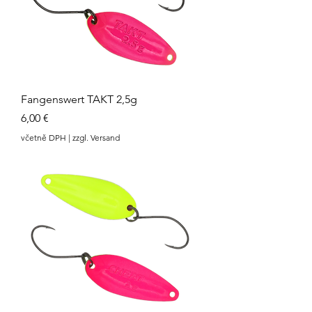
Fangenswert TAKT 2,5g
Cena
6,00 €
včetně DPH
|
zzgl. Versand