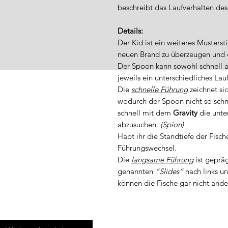
beschreibt das Laufverhalten de
Details:
Der Kid ist ein weiteres Musters
neuen Brand zu überzeugen und e
Der Spoon kann sowohl schnell 
jeweils ein unterschiedliches Lau
Die
schnelle Führung
zeichnet si
wodurch der Spoon nicht so schne
schnell mit dem
Gravity
die unte
abzusuchen.
(Spion)
Habt ihr die Standtiefe der Fisch
Führungswechsel.
Die
langsame Führung
ist geprä
genannten
“Slides”
nach links u
können die Fische gar nicht ande