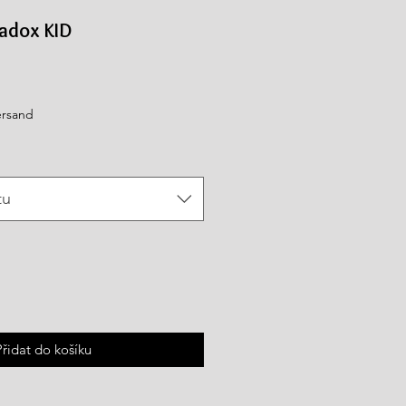
adox KID
ersand
tu
Přidat do košíku