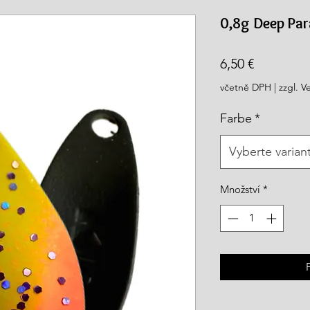
rea.com
0,8g Deep Par
Cena
6,50 €
včetně DPH
|
zzgl. V
Farbe
*
Vyberte varian
Množství
*