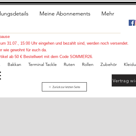
lungsdetails
Meine Abonnements
Mehr
spause
s zum 31.07., 15:00 Uhr eingehen und bezahlt sind, werden noch versendet.
r wie gewohnt für euch da.
e Artikel ab 50 € Bestellwert mit dem Code SOMMER26.
.
Bakkan
Terminal Tackle
Ruten
Rollen
Zubehör
Kleid
Vertrag wi
Zurück zur letzten Seite