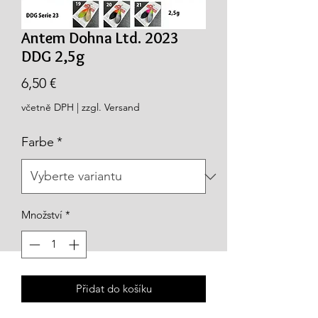
Antem Dohna Ltd. 2023
DDG 2,5g
Cena
6,50 €
včetně DPH
|
zzgl. Versand
Farbe
*
Množství
*
Přidat do košíku