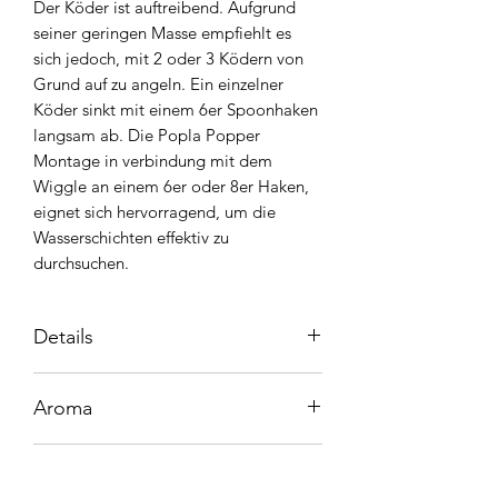
Der Köder ist auftreibend. Aufgrund
seiner geringen Masse empfiehlt es
sich jedoch, mit 2 oder 3 Ködern von
Grund auf zu angeln. Ein einzelner
Köder sinkt mit einem 6er Spoonhaken
langsam ab. Die Popla Popper
Montage in verbindung mit dem
Wiggle an einem 6er oder 8er Haken,
eignet sich hervorragend, um die
Wasserschichten effektiv zu
durchsuchen.
Details
Größe: ca. 30mm x 4mm
Aroma
Inhalt: 10 Stück
Auftreibend (Mit Haken, am besten 2-3
Bitte bei Bestellung angeben welches
Köder benutzen)
Produktsicherheit
Aroma verwendet werden soll, sonst