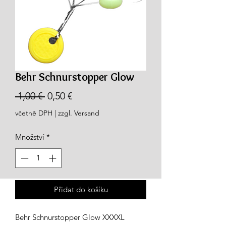
Behr Schnurstopper Glow
Běžná
Zvýhodněná
 1,00 € 
0,50 €
cena
cena
včetně DPH
|
zzgl. Versand
Množství
*
Přidat do košíku
Behr Schnurstopper Glow XXXXL