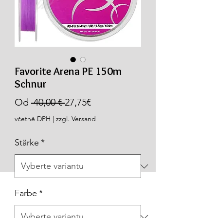
Favorite Arena PE 150m
Schnur
Běžná
Zvýhodněná
Od
 40,00 € 
27,75€
cena
cena
včetně DPH
|
zzgl. Versand
Stärke
*
Farbe
*