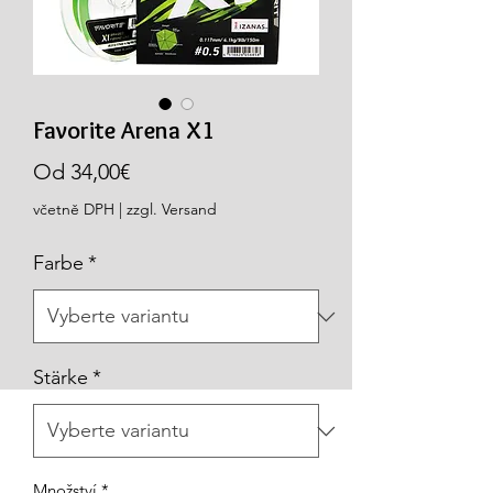
Favorite Arena X1
Zvýhodněná
Od
34,00€
cena
včetně DPH
|
zzgl. Versand
Farbe
*
Stärke
*
Množství
*