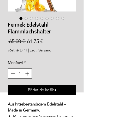
Fennek Edelstahl
Flammlachshalter
Běžná
Zvýhodněná
 65,00 € 
61,75 €
cena
cena
včetně DPH
|
zzgl. Versand
Množství
*
Přidat do košíku
Aus hitzebeständigem Edelstahl –
Made in Germany.
Mit speziellem Spannmechanismus