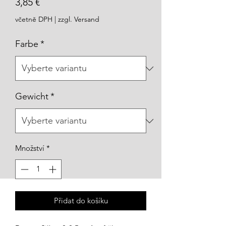
Cena
3,85 €
včetně DPH
|
zzgl. Versand
Farbe
*
Gewicht
*
Množství
*
Přidat do košíku