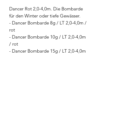
Dancer Rot 2,0-4,0m. Die Bombarde
für den Winter oder tiefe Gewässer.
- Dancer Bombarde 8g / LT 2,0-4,0m /
rot
- Dancer Bombarde 10g / LT 2,0-4,0m
/ rot
- Dancer Bombarde 15g / LT 2,0-4,0m
/ rot
- Dancer Bombarde 18g / LT 2,0-4,0m
/ rot
Produktsicherheit
Informationen über den Hersteller
FTM - Fishing Tackle Max aus
Deutschland ist ein Hersteller für
innovative Angelgeräte und gute
Widerrufsbelehrung
Futtermittel. Marken wie TUBERTINI,