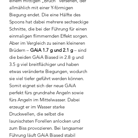
einem mittigen „Bruch“ versehen, der
allmählich mit einer Y-förmigen
Biegung endet. Die eine Hälfte des
Spoons hat dabei mehrere sechseckige
Schnitte, die bei der Führung für einen
einmaligen flimmernden Effekt sorgen.
Aber im Vergleich zu seinen kleineren
Brüdern –
GAiA 1.7 g und 2.1 g
– sind
die beiden GAiA Biased in 2.8 g und
3.5 g viel breitflächiger und haben
etwas veränderte Biegungen, wodurch
sie viel tiefer geführt werden können.
Somit eignet sich der neue GAiA
perfekt fürs grundnahe Angeln sowie
fürs Angeln im Mittelwasser. Dabei
erzeugt er im Wasser starke
Druckwellen, die selbst die
launischsten Forellen anlocken und
zum Biss provozieren. Bei langsamer
Führung läuft GAiA Biased stabil