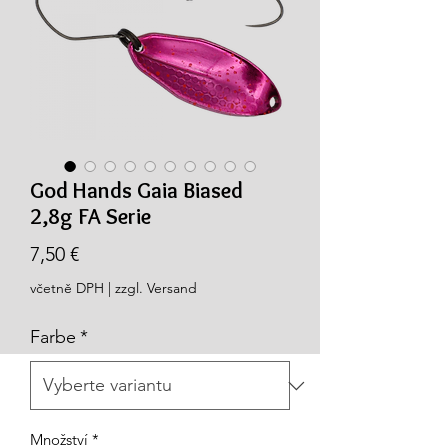
God Hands Gaia Biased
2,8g FA Serie
Cena
7,50 €
včetně DPH
|
zzgl. Versand
Farbe
*
Množství
*