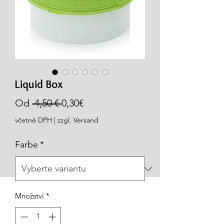
Liquid Box
Běžná
Zvýhodněná
Od
 4,50 € 
0,30€
cena
cena
včetně DPH
|
zzgl. Versand
Farbe
*
Množství
*