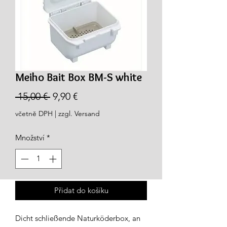
Meiho Bait Box BM-S white
Běžná
Zvýhodněná
 15,00 € 
9,90 €
cena
cena
včetně DPH
|
zzgl. Versand
Množství
*
Přidat do košíku
Dicht schließende Naturköderbox, an