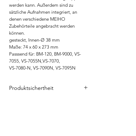
werden kann. Außerdem sind zu
sätzliche Aufnahmen integriert, an
denen verschiedene MEIHO
Zubehörteile angebracht werden
können.
gesteckt, Innen-Ø 38 mm
Maße: 74 x 60 x 273 mm
Passsend für: BM-120, BM-9000, VS-
7055, VS-7055N,VS-7070,
VS-7080-N, VS-7090N, VS-7095N
Produktsichertheit
Die
Meiho Produkte
werden über
WFT
– World Fishing Tackle GmbH
als
Importeur vertrieben und entsprechen
den geltenden Qualitäts- und
Widerrufsbelehrung
Sicherheitsstandards.
Importeur / Ansprechpartner: