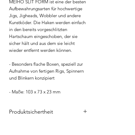
MEIHO SLIT FORM ist eine der besten
Aufbewahrungsarten für hochwertige
Jigs, Jigheads, Wobbler und andere
Kunstköder. Die Haken werden einfach
in den bereits vorgeschlitzten
Hartschaum eingeschoben, der sie
sicher hält und aus dem sie leicht
wieder entfernt werden können.
- Besonders flache Boxen, speziell zur
Aufnahme von fertigen Rigs, Spinnern
und Blinkern konzipiert
- Maße: 103 x 73 x 23 mm
Produktsichertheit
Die
Meiho Produkte
werden über
WFT
– World Fishing Tackle GmbH
als