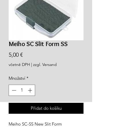
Meiho SC Slit Form SS
Cena
5,00 €
včetně DPH
|
zzgl. Versand
Množství
*
Přidat do košíku
Meiho SC-SS New Slit Form