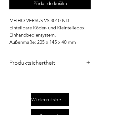
Přidat do košíku
MEIHO VERSUS VS 3010 ND
Einteilbare Köder- und Kleinteilebox,
Einhandbediensystem.
Außenmaße: 205 x 145 x 40 mm
Produktsichertheit
Die
Meiho Produkte
werden über
WFT
– World Fishing Tackle GmbH
als
Importeur vertrieben und entsprechen
den geltenden Qualitäts- und
Widerrufsbelehrung
Sicherheitsstandards.
Importeur / Ansprechpartner:
Kontakt
WFT – World Fishing Tackle GmbH
Industriestraße 5
49324 Melle
AGB`s
Deutschland