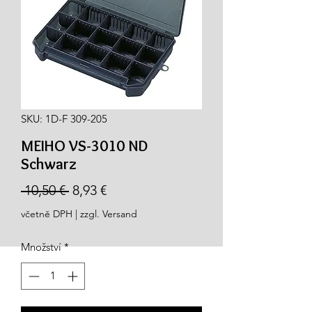
SKU: 1D-F 309-205
MEIHO VS-3010 ND
Schwarz
Běžná
Zvýhodněná
 10,50 € 
8,93 €
cena
cena
včetně DPH
|
zzgl. Versand
Množství
*