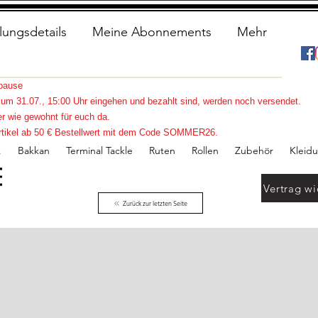
lungsdetails
Meine Abonnements
Mehr
spause
s zum 31.07., 15:00 Uhr eingehen und bezahlt sind, werden noch versendet.
r wie gewohnt für euch da.
e Artikel ab 50 € Bestellwert mit dem Code SOMMER26.
.
Bakkan
Terminal Tackle
Ruten
Rollen
Zubehör
Kleid
Vertrag wi
Zurück zur letzten Seite