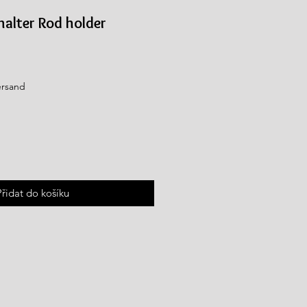
halter Rod holder
Zvýhodněná
cena
ersand
Přidat do košíku