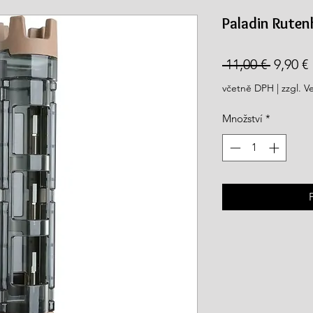
rea.com
Paladin Ruten
Běžná
 11,00 € 
9,90 €
cena
včetně DPH
|
zzgl. V
Množství
*