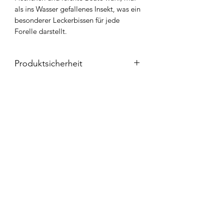
als ins Wasser gefallenes Insekt, was ein
besonderer Leckerbissen für jede
Forelle darstellt.
Produktsicherheit
Hersteller:
Kakusho Co., Ltd.
3194 Ohashi-cho
Sano City, 327-0003 Tochigi
Widerrufsbelehrung
Japan
https://rob-lure.com
Kontakt
Produktverantwortung:
Erwin Meiris & Alexander Stakhanov
AGB`s
GbR FANGENSWERT
Adolf-Sültemeier-Straße 3
Impressum
33813 Oerlinghausen
Deutschland