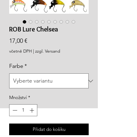
ROB Lure Chelsea
Cena
17,00 €
včetně DPH
|
zzgl. Versand
Farbe
*
Množství
*
Přidat do košíku