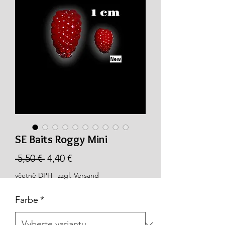
SE Baits Roggy Mini
Běžná
Zvýhodněná
 5,50 € 
4,40 €
cena
cena
včetně DPH
|
zzgl. Versand
Farbe
*