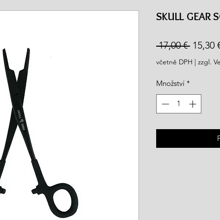
rea.com
SKULL GEAR S
Běžná
 17,00 € 
15,30 
cena
včetně DPH
|
zzgl. V
Množství
*