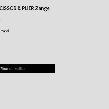
CISSOR & PLIER Zange
Zvýhodněná
€
cena
ersand
Přidat do košíku