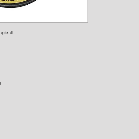
agkraft
kg