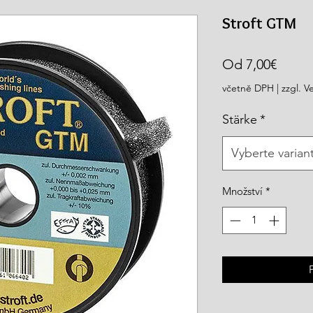
rea.com
Stroft GTM
Zvýh
Od
7,00€
cena
včetně DPH
|
zzgl. V
Stärke
*
Vyberte varian
Množství
*