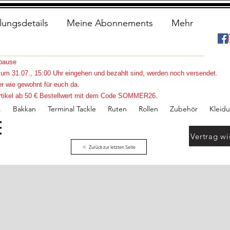
lungsdetails
Meine Abonnements
Mehr
spause
s zum 31.07., 15:00 Uhr eingehen und bezahlt sind, werden noch versendet.
r wie gewohnt für euch da.
e Artikel ab 50 € Bestellwert mit dem Code SOMMER26.
.
Bakkan
Terminal Tackle
Ruten
Rollen
Zubehör
Kleid
Vertrag wi
Zurück zur letzten Seite