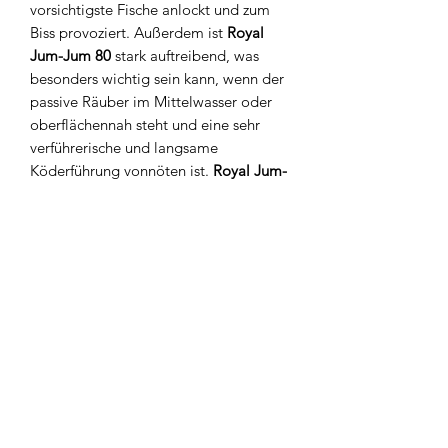
vorsichtigste Fische anlockt und zum
Biss provoziert. Außerdem ist
Royal
Jum-Jum 80
stark auftreibend, was
besonders wichtig sein kann, wenn der
passive Räuber im Mittelwasser oder
oberflächennah steht und eine sehr
verführerische und langsame
Köderführung vonnöten ist.
Royal Jum-
Jum 80
lässt sich besonders gut auf der
stillen Rute montieren und zeigt dabei
bemerkenswerte Ergebnisse. Dazu
kommen breite Farbpalette und
unterschiedlichste Geruchsaromen, die
jedem Angler perfekte Chancen auf
einen erfolgreichen unvergesslichen
Angeltag bieten.
Details