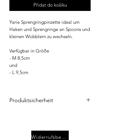
Přidat do košíku
Yarie Sprengringpinzette ideal um
Haken und Sprengringe an Spoons und
kleinen Wobblern zu wechseln.
Verfügbar in Größe
- M 8,5cm
und
- L 9,5cm
Produktsicherheit
Herstellerinformationen
Name: YARIE Co,LTD
Adresse: 1-34-33 Minamigaoka, Sanda
City,Hyogo Japan
Widerrufsbelehrung