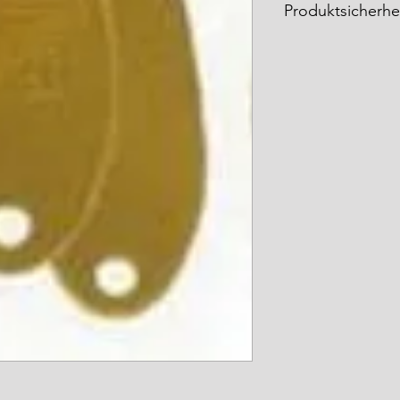
Produktsicherhe
Herstellerinformati
Name: YARIE Co,L
Adresse: 1-34-33 
Japan
Webseite: https://ya
Europäischer Herste
Verantwortliche Pe
Name: Dennis Krus
Adresse: Brinkgarte
E-Mail: YarieGer
Sicherheitsinformat
Warnhinweise
Nicht für den me
Nicht geeignet f
von Kindern gel
Aufsicht von Er
Verschluckungsgef
unbeaufsichtigt 