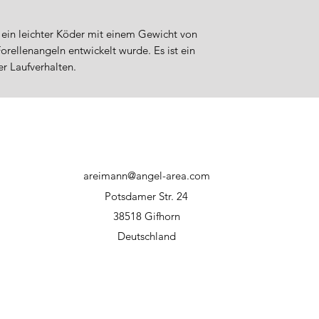
Haustiere diese 
Verletzungsgefah
Verletzungsgefah
 ein leichter Köder mit einem Gewicht von
orellenangeln entwickelt wurde. Es ist ein
er Laufverhalten.
areimann@angel-area.com
Potsdamer Str. 24
38518 Gifhorn
Deutschland