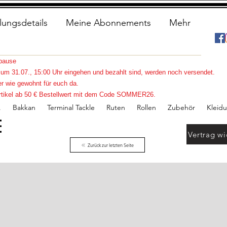
lungsdetails
Meine Abonnements
Mehr
spause
s zum 31.07., 15:00 Uhr eingehen und bezahlt sind, werden noch versendet.
r wie gewohnt für euch da.
e Artikel ab 50 € Bestellwert mit dem Code SOMMER26.
.
Bakkan
Terminal Tackle
Ruten
Rollen
Zubehör
Kleid
Vertrag wi
Zurück zur letzten Seite