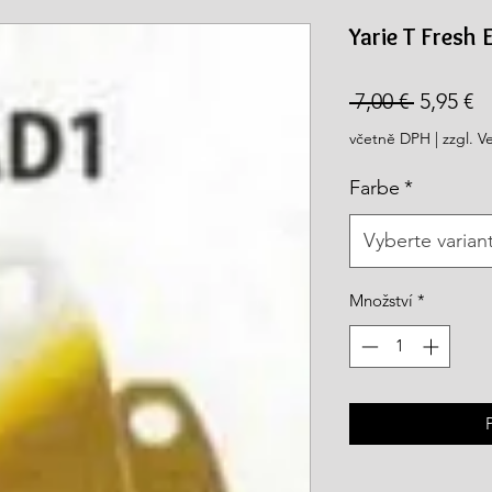
rea.com
Yarie T Fresh 
Běžná
Z
 7,00 € 
5,95 €
cena
c
včetně DPH
|
zzgl. V
Farbe
*
Vyberte varian
Množství
*