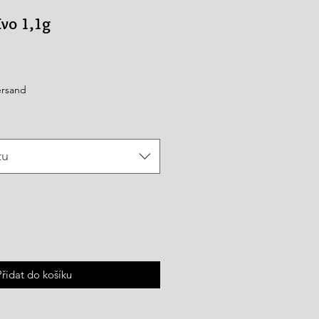
Evo 1,1g
výhodněná
ena
ersand
tu
Přidat do košíku