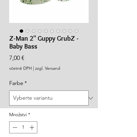
Z-Man 2" Guppy GrubZ -
Baby Bass
Cena
7,00 €
včetně DPH
|
zzgl. Versand
Farbe
*
Množství
*