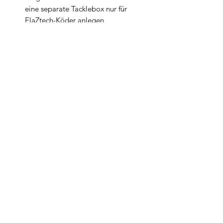
eine separate Tacklebox nur für
ElaZtech-Köder anlegen.
Produktsichertheit
Hersteller:
Z-Man Fishing Products
Inc.
4100 Carolina Commerce Pkwy
SC 29456 Ladson
Widerrufsbelehrung
USA (zmanfishing.com)
Produktverantwortung:
CAMO-Tackle
Kontakt
A. Ernst &amp
S. Pechel GbR
Neumann-Reichardt-Str. 27-33 Haus 12
AGB`s
DE-22041 Hamburg (camo-
haendlershop.de)
Impressum
Datenschutzerklärung