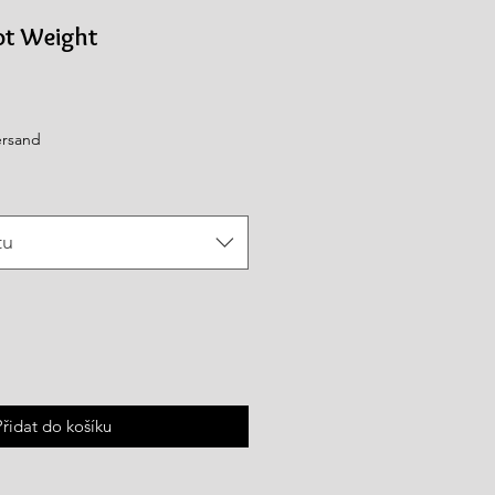
ot Weight
výhodněná
ena
ersand
tu
Přidat do košíku