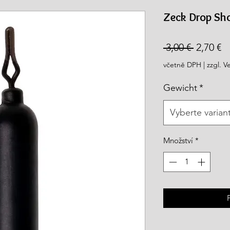
rea.com
Zeck Drop Sh
Běžná
Z
 3,00 € 
2,70 €
cena
c
včetně DPH
|
zzgl. V
Gewicht
*
Vyberte varian
Množství
*