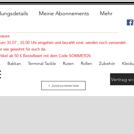
lungsdetails
Meine Abonnements
Mehr
spause
s zum 31.07., 15:00 Uhr eingehen und bezahlt sind, werden noch versendet.
r wie gewohnt für euch da.
e Artikel ab 50 € Bestellwert mit dem Code SOMMER26.
.
Bakkan
Terminal Tackle
Ruten
Rollen
Zubehör
Kleid
Vertrag wi
Zurück zur letzten Seite