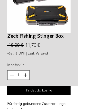
Zeck Fishing Stinger Box
Běžná
Zvýhodněná
 18,00 € 
11,70 €
cena
cena
včetně DPH
|
zzgl. Versand
Množství
*
Přidat do košíku
Für fertig gebundene Zusatzdrillinge