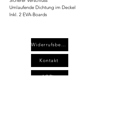
Sicherer Verschluss
Umlaufende Dichtung im Deckel
Inkl. 2 EVA-Boards
Widerrufsbelehrung
Kontakt
AGB`s
Impressum
Datenschutzerklärung
areimann@angel-area.com
Potsdamer Str. 24