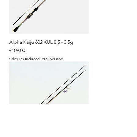
Alpha Kaiju 602 XUL 0,5 - 3,5g
Price
€109.00
Sales Tax Included
|
zzgl. Versand