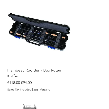
Flambeau Rod Bunk Box Ruten
Koffer
Regular Price
Sale Price
€118.00
€94.00
Sales Tax Included
|
zzgl. Versand