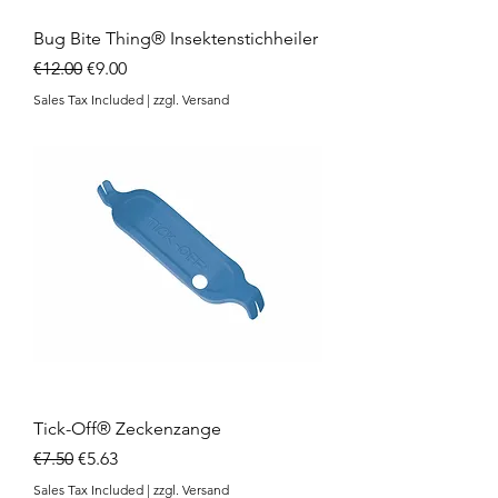
Bug Bite Thing® Insektenstichheiler
Regular Price
Sale Price
€12.00
€9.00
Sales Tax Included
|
zzgl. Versand
Tick-Off® Zeckenzange
Regular Price
Sale Price
€7.50
€5.63
Sales Tax Included
|
zzgl. Versand