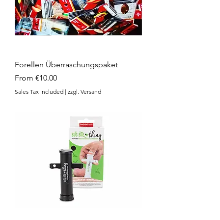
Forellen Überraschungspaket
Sale Price
From
€10.00
Sales Tax Included
|
zzgl. Versand