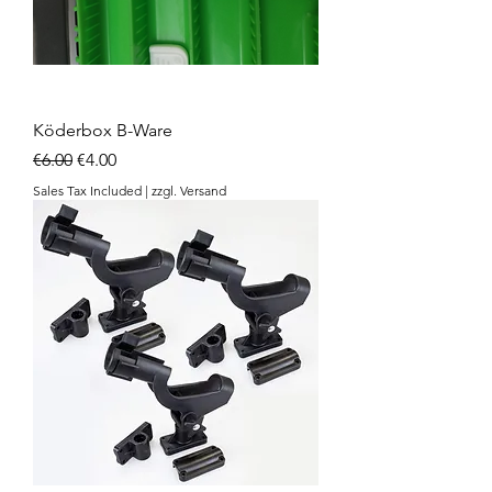
Köderbox B-Ware
Regular Price
Sale Price
€6.00
€4.00
Sales Tax Included
|
zzgl. Versand