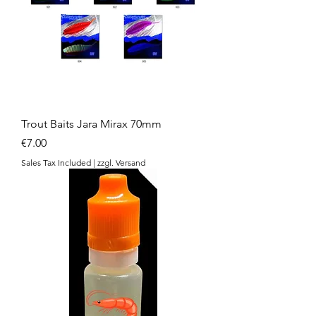
Trout Baits Jara Mirax 70mm
Price
€7.00
Sales Tax Included
|
zzgl. Versand