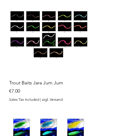
Trout Baits Jara Jum Jum
Price
€7.00
Sales Tax Included
|
zzgl. Versand