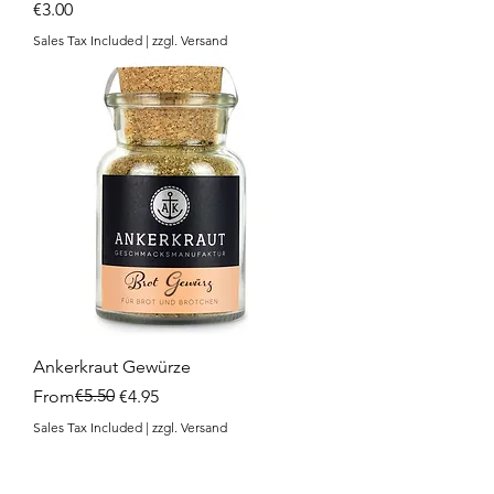
Price
€3.00
Sales Tax Included
|
zzgl. Versand
Ankerkraut Gewürze
Regular Price
Sale Price
€5.50
From
€4.95
Sales Tax Included
|
zzgl. Versand