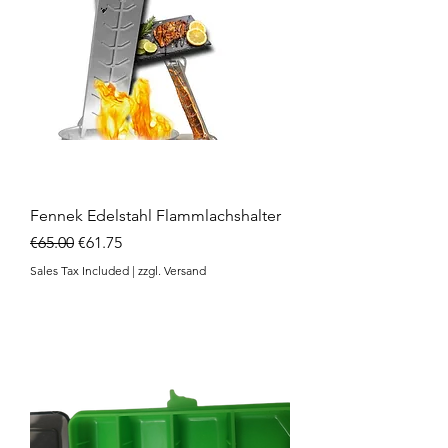
Fennek Edelstahl Flammlachshalter
Regular Price
Sale Price
€65.00
€61.75
Sales Tax Included
|
zzgl. Versand