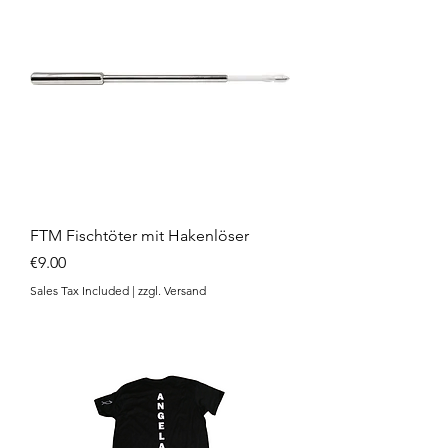
FTM Fischtöter mit Hakenlöser
Price
€9.00
Sales Tax Included
|
zzgl. Versand