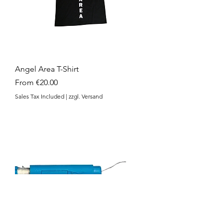
Angel Area T-Shirt
Sale Price
From
€20.00
Sales Tax Included
|
zzgl. Versand