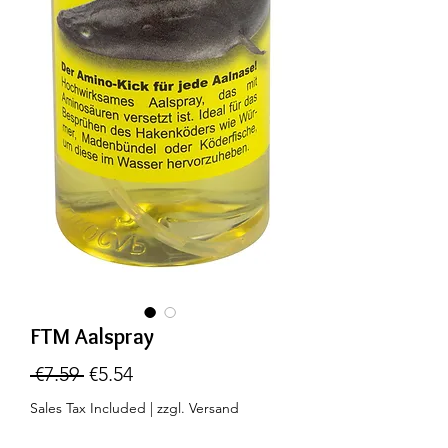
FTM Aalspray
Regular
Sale
 €7.59 
€5.54
Price
Price
Sales Tax Included
|
zzgl. Versand