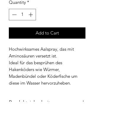
Quantity
*
Add to Cart
Hochwirksames Aalspray, das mit
Aminosäuren versetzt ist.
Ideal für das besprühen des
Hakenköders wie Würmer,
Madenbündel oder Köderfische um
diese im Wasser hervorzuheben.
Produktsicherheit
Informationen über den Hersteller
FTM - Fishing Tackle Max aus
Deutschland ist ein Hersteller für