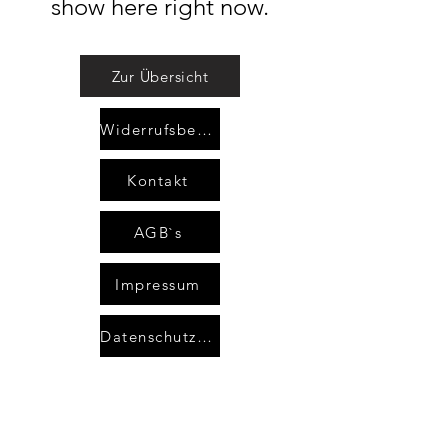
show here right now.
Zur Übersicht
Widerrufsbelehrung
Kontakt
AGB`s
Impressum
Datenschutzerklärung
areimann@angel-area.com
Potsdamer Str. 24
38518 Gifhorn