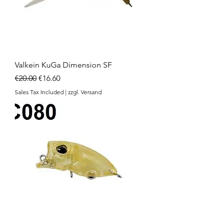
Valkein KuGa Dimension SF
Regular Price
Sale Price
€20.00
€16.60
Sales Tax Included
|
zzgl. Versand