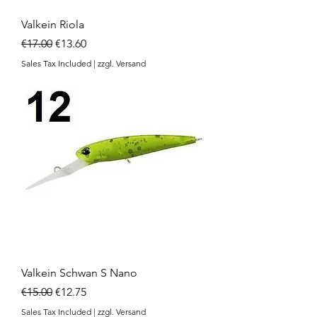
Valkein Riola
Regular Price
Sale Price
€17.00
€13.60
Sales Tax Included
|
zzgl. Versand
Valkein Schwan S Nano
Regular Price
Sale Price
€15.00
€12.75
Sales Tax Included
|
zzgl. Versand