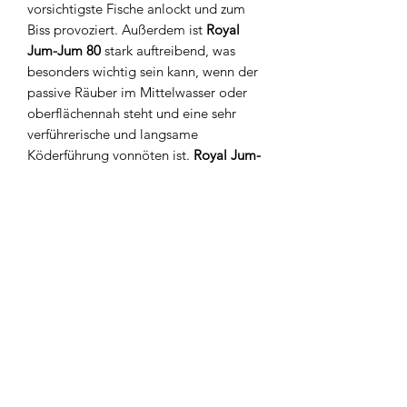
vorsichtigste Fische anlockt und zum
Biss provoziert. Außerdem ist
Royal
Jum-Jum 80
stark auftreibend, was
besonders wichtig sein kann, wenn der
passive Räuber im Mittelwasser oder
oberflächennah steht und eine sehr
verführerische und langsame
Köderführung vonnöten ist.
Royal Jum-
Jum 80
lässt sich besonders gut auf der
stillen Rute montieren und zeigt dabei
bemerkenswerte Ergebnisse. Dazu
kommen breite Farbpalette und
unterschiedlichste Geruchsaromen, die
jedem Angler perfekte Chancen auf
einen erfolgreichen unvergesslichen
Angeltag bieten.
Details