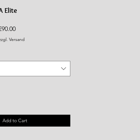
 Elite
Regular
Sale
€90.00
Price
Price
zzgl. Versand
Add to Cart