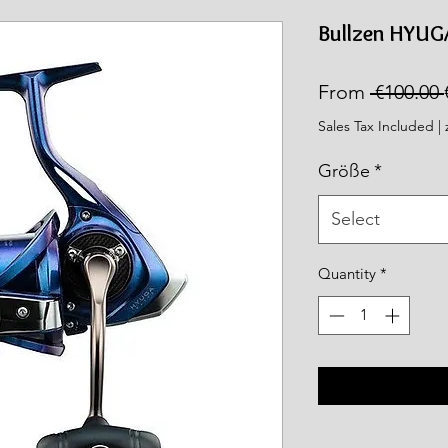
rea.com
Bullzen HYUGA
From
 €100.00 
Sales Tax Included
|
Größe
*
Select
Quantity
*