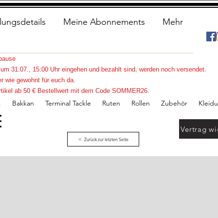
lungsdetails
Meine Abonnements
Mehr
spause
s zum 31.07., 15:00 Uhr eingehen und bezahlt sind, werden noch versendet.
r wie gewohnt für euch da.
e Artikel ab 50 € Bestellwert mit dem Code SOMMER26.
.
Bakkan
Terminal Tackle
Ruten
Rollen
Zubehör
Kleid
Vertrag wi
Zurück zur letzten Seite