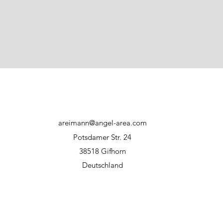
Zwecke verwenden. 
Kindern und Hausti
areimann@angel-area.com
Potsdamer Str. 24
38518 Gifhorn
Deutschland