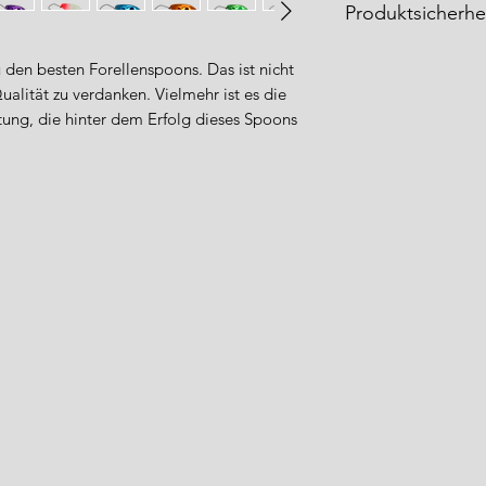
Produktsicherhe
Hersteller:
 den besten Forellenspoons. Das ist nicht
Angler'z System Co.
alität zu verdanken. Vielmehr ist es die
2018-23 Hitana, Na
stung, die hinter dem Erfolg dieses Spoons
319-1556 Ibaraki
Japan
https://www.bux.jp
Produktverantwort
Erwin Meiris & Ale
FANGENSWERT
Adolf-Sültemeier-St
33813 Oerlinghaus
Deutschland
https://fangenswert
Sicherheits- und Wa
Vorsicht: scharfer 
ausschließlich fürs