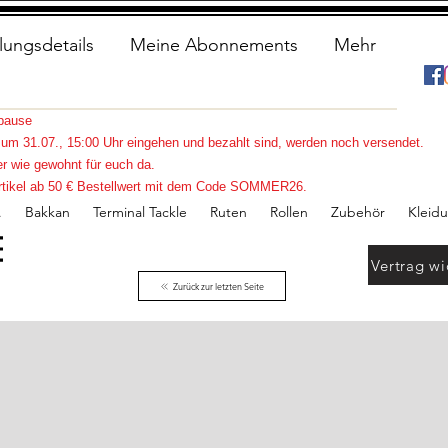
lungsdetails
Meine Abonnements
Mehr
spause
s zum 31.07., 15:00 Uhr eingehen und bezahlt sind, werden noch versendet.
r wie gewohnt für euch da.
e Artikel ab 50 € Bestellwert mit dem Code SOMMER26.
.
Bakkan
Terminal Tackle
Ruten
Rollen
Zubehör
Kleid
Vertrag wi
Zurück zur letzten Seite