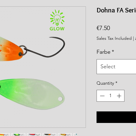
rea.com
Dohna FA Seri
Price
€7.50
Sales Tax Included
|
Farbe
*
Select
Quantity
*