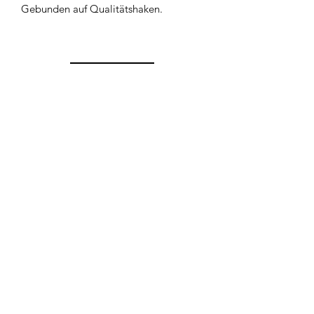
Gebunden auf Qualitätshaken.
Widerrufsbelehrung
Kontakt
AGB`s
Impressum
Datenschutzerklärung
areimann@angel-area.com
Potsdamer Str. 24
38518 Gifhorn