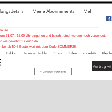
lungsdetails
Meine Abonnements
Mehr
spause
s zum 31.07., 15:00 Uhr eingehen und bezahlt sind, werden noch versendet.
r wie gewohnt für euch da.
e Artikel ab 50 € Bestellwert mit dem Code SOMMER26.
.
Bakkan
Terminal Tackle
Ruten
Rollen
Zubehör
Kleid
Vertrag wi
Zurück zur letzten Seite