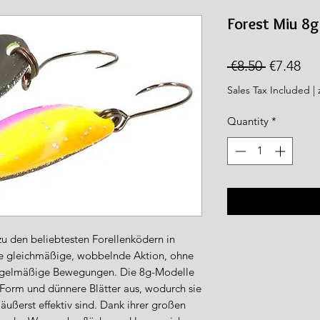
rea.com
Forest Miu 8g
Regular
Sal
 €8.50 
€7.48
Price
Pri
Sales Tax Included
|
Quantity
*
u den beliebtesten Forellenködern in
ne gleichmäßige, wobbelnde Aktion, ohne
egelmäßige Bewegungen. Die 8g-Modelle
e Form und dünnere Blätter aus, wodurch sie
ußerst effektiv sind. Dank ihrer großen