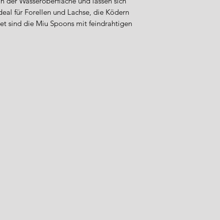
 der Wasseroberfläche und lassen sich
deal für Forellen und Lachse, die Ködern
tet sind die Miu Spoons mit feindrahtigen