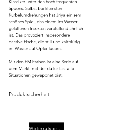
Klassiker unter den hoch frequenten
Spoons. Selbst bei kleinsten
Kurbelumdrehungen hat Jriya ein sehr
schönes Spiel, das einem ins Wasser
gefallenen Insekten verblüffend ähnlich
ist. Das provoziert insbesondere
passive Fische, die still und kaltblütig
im Wasser auf Opfer lauern.
Mit den EM Farben ist eine Serie auf
dem Markt, mit der du für fast alle
Situationen gewappnet bist.
Produktsicherheit
Hersteller:
GOD HANDS
402 Fujita-cho
Hitachiota City, 313-0048 Ibaraki
Widerrufsbelehrung