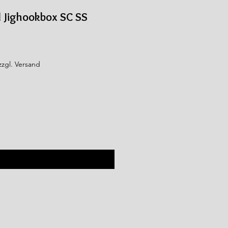
d Jighookbox SC SS
zzgl. Versand
ify When Available