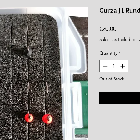
rea.com
Gurza J1 Run
Price
€20.00
Sales Tax Included
|
Quantity
*
Out of Stock
Not