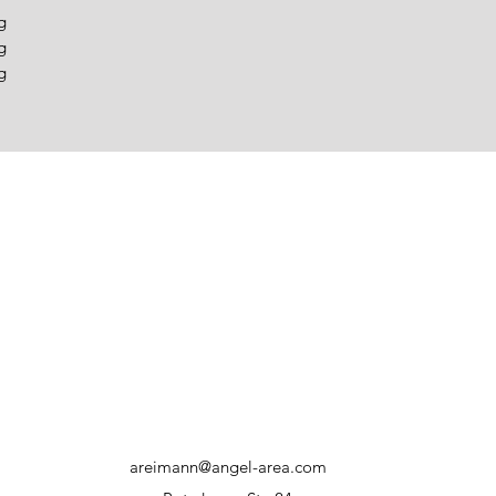
g
g
g
areimann@angel-area.com