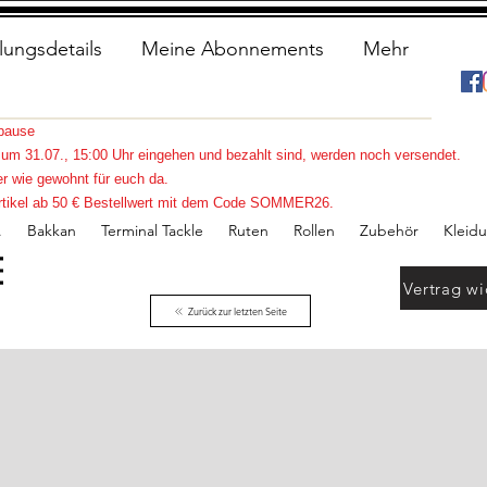
lungsdetails
Meine Abonnements
Mehr
spause
s zum 31.07., 15:00 Uhr eingehen und bezahlt sind, werden noch versendet.
r wie gewohnt für euch da.
e Artikel ab 50 € Bestellwert mit dem Code SOMMER26.
.
Bakkan
Terminal Tackle
Ruten
Rollen
Zubehör
Kleid
Vertrag wi
Zurück zur letzten Seite