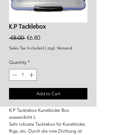
K.P Tacklebox
Regular
Sale
 €8.00 
€6.80
Price
Price
Sales Tax Included
|
zzgl. Versand
Quantity
*
Add to Cart
K.P Tacklebox Kunstköder Box
wasserdicht L
Sehr robuste Tacklebox für Kunstköder,
Rigs, etc. Durch die rote Dichtung ist