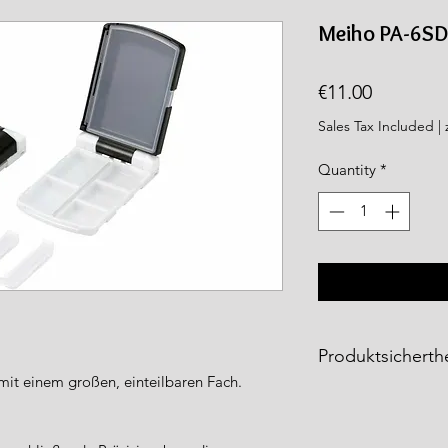
rea.com
Meiho PA-6SD
Price
€11.00
Sales Tax Included
|
Quantity
*
Produktsicherthe
mit einem großen, einteilbaren Fach.
Die
Meiho Produkt
Fishing Tackle Gm
entsprechen den ge