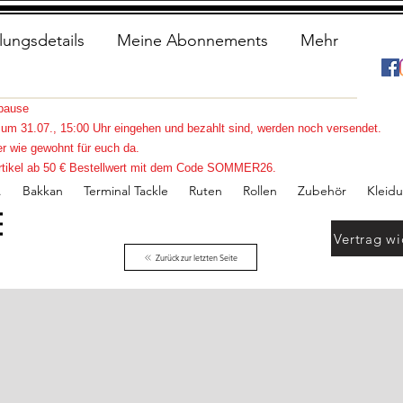
lungsdetails
Meine Abonnements
Mehr
spause
s zum 31.07., 15:00 Uhr eingehen und bezahlt sind, werden noch versendet.
r wie gewohnt für euch da.
e Artikel ab 50 € Bestellwert mit dem Code SOMMER26.
.
Bakkan
Terminal Tackle
Ruten
Rollen
Zubehör
Kleid
Vertrag wi
Zurück zur letzten Seite