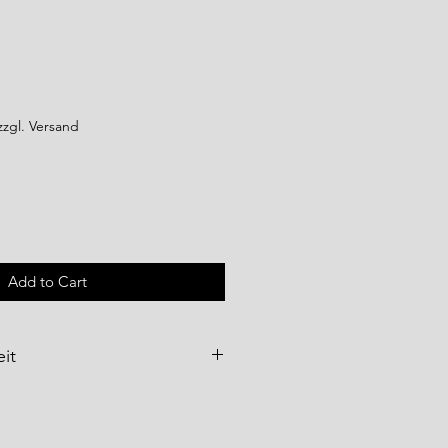
zzgl. Versand
Add to Cart
it
e
werden über
WFT – World
bH
als Importeur vertrieben und
ltenden Qualitäts- und