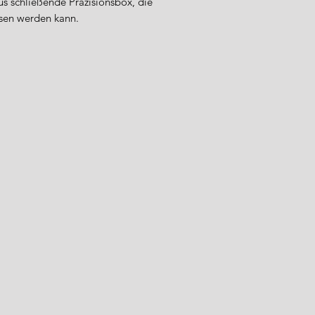
s schließende Präzisionsbox, die
Sicherheitsstandard
ssen werden kann.
Importeur / Anspre
WFT – World Fishi
Industriestraße 5
49324 Melle
Deutschland
Tel.: +49 (0) 5422 9
E-Mail: info@wft-fi
Sicherheitshinweise
Verwenden Sie d
bestimmungsgem
angegebenen Be
Kinder sollten ke
haben.
Prüfen Sie rege
und tauschen Sie
Reinigen Sie di
Reinigungsmitte
scheuernde Mate
Lagern Sie die P