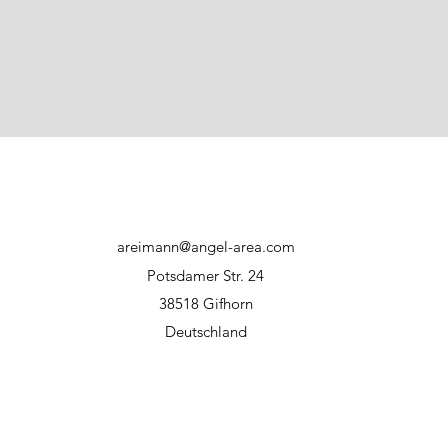
direkter Sonnene
Haftungsausschluss:
Bei unsachgemäßer
Hersteller bzw. WFT
areimann@angel-area.com
Potsdamer Str. 24
38518 Gifhorn
Deutschland