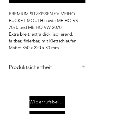
PREMIUM SITZKISSEN für MEIHO
BUCKET MOUTH sowie MEIHO VS-
7070 und MEIHO VW-2070
Extra breit, extra dick, isolierend,
faltbar, fixierbar, mit Klettschlaufen.
Maße: 360 x 220 x 30 mm
Produktsichertheit
Die
Meiho Produkte
werden über
WFT
– World Fishing Tackle GmbH
als
Importeur vertrieben und entsprechen
den geltenden Qualitäts- und
Widerrufsbelehrung
Sicherheitsstandards.
Importeur / Ansprechpartner:
Kontakt
WFT – World Fishing Tackle GmbH
Industriestraße 5
49324 Melle