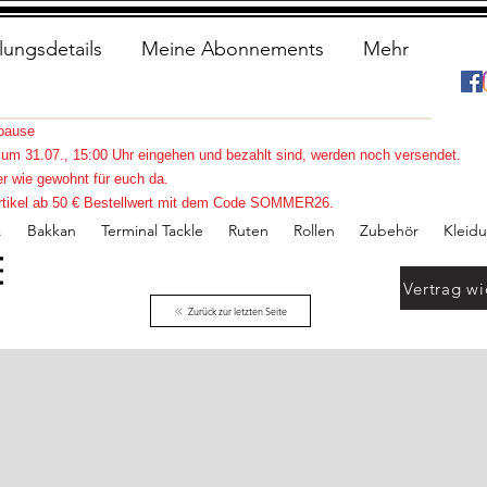
lungsdetails
Meine Abonnements
Mehr
spause
s zum 31.07., 15:00 Uhr eingehen und bezahlt sind, werden noch versendet.
r wie gewohnt für euch da.
e Artikel ab 50 € Bestellwert mit dem Code SOMMER26.
.
Bakkan
Terminal Tackle
Ruten
Rollen
Zubehör
Kleid
Vertrag wi
Zurück zur letzten Seite