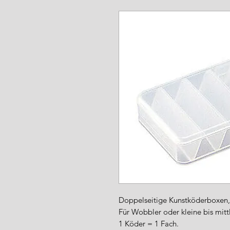
www.angel-a
Doppelseitige Kunstköderboxen,
Für Wobbler oder kleine bis mittl
1 Köder = 1 Fach.