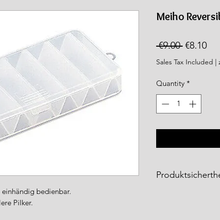
rea.com
Meiho Reversi
Regular
Sal
 €9.00 
€8.10
Price
Pri
Sales Tax Included
|
Quantity
*
Produktsicherthe
 einhändig bedienbar.
Die
Meiho Produkt
ere Pilker.
Fishing Tackle Gm
entsprechen den ge