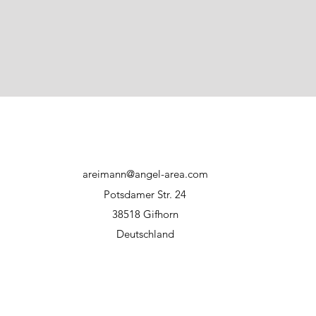
direkter Sonnene
Haftungsausschluss:
Bei unsachgemäßer
Hersteller bzw. WFT
areimann@angel-area.com
Potsdamer Str. 24
38518 Gifhorn
Deutschland