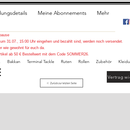
lungsdetails
Meine Abonnements
Mehr
spause
s zum 31.07., 15:00 Uhr eingehen und bezahlt sind, werden noch versendet.
r wie gewohnt für euch da.
e Artikel ab 50 € Bestellwert mit dem Code SOMMER26.
.
Bakkan
Terminal Tackle
Ruten
Rollen
Zubehör
Kleid
Vertrag wi
Zurück zur letzten Seite