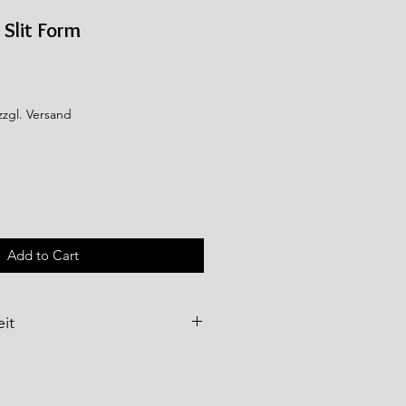
Slit Form
zzgl. Versand
Add to Cart
it
e
werden über
WFT – World
bH
als Importeur vertrieben und
ltenden Qualitäts- und