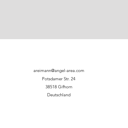
direkter Sonnene
Haftungsausschluss:
Bei unsachgemäßer
Hersteller bzw. WFT
areimann@angel-area.com
Potsdamer Str. 24
38518 Gifhorn
Deutschland