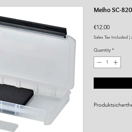
rea.com
Meiho SC-820 
Price
€12.00
Sales Tax Included
|
Quantity
*
Produktsicherthe
Die
Meiho Produkt
Fishing Tackle Gm
entsprechen den ge