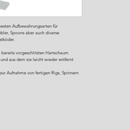
Sicherheitsstandard
Importeur / Anspre
WFT – World Fishi
Industriestraße 5
esten Aufbewahrungsarten für
49324 Melle
bler, Spoons aber auch diverse
Deutschland
stköder.
Tel.: +49 (0) 5422 9
E-Mail: info@wft-fi
 bereits vorgeschlitzten Hartschaum
Sicherheitshinweise
 und aus dem sie leicht wieder entfernt
Verwenden Sie d
bestimmungsgem
 zur Aufnahme von fertigen Rigs, Spinnern
angegebenen Be
Kinder sollten ke
haben.
Prüfen Sie rege
und tauschen Sie
Reinigen Sie di
Reinigungsmitte
scheuernde Mate
Lagern Sie die P